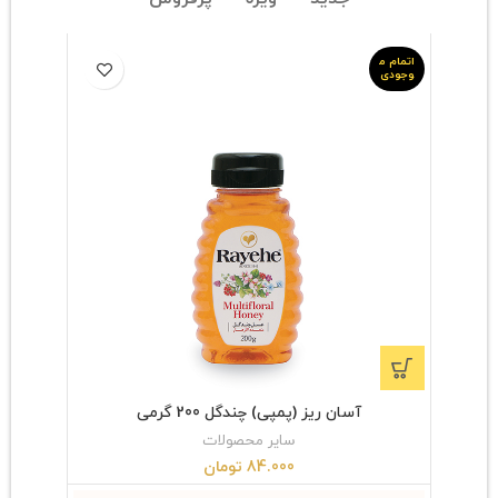
اتمام م
وجودی
آسان ریز (پمپی) چندگل 200 گرمی
سایر محصولات
84.000
تومان