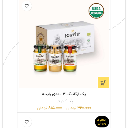
پک ارگانیک 3 عددی رایحه
پک کادوئی
320.000
تومان
–
815.000
تومان
اتمام م
وجودی