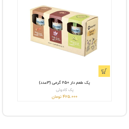
پک طعم دار 250 گرمی (3عدد)
پک کادوئی
425.000
تومان