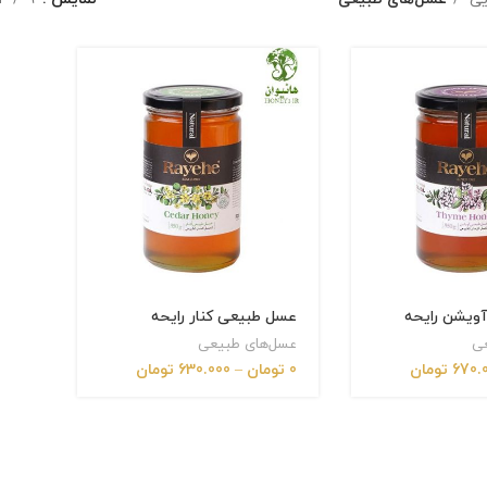
ویشن رایحه
عسل طبیعی کنار رایحه
عی
عسل‌های طبیعی
670.
تومان
0
تومان
–
630.000
تومان