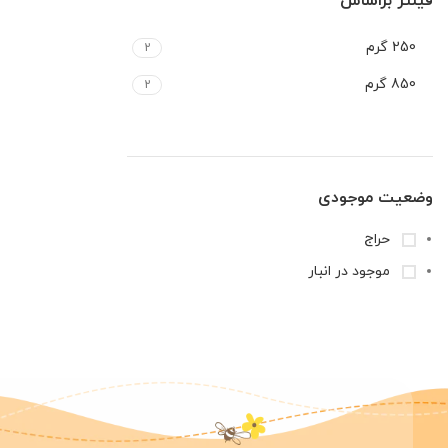
فیلتر براساس
250 گرم
2
850 گرم
2
وضعیت موجودی
حراج
موجود در انبار