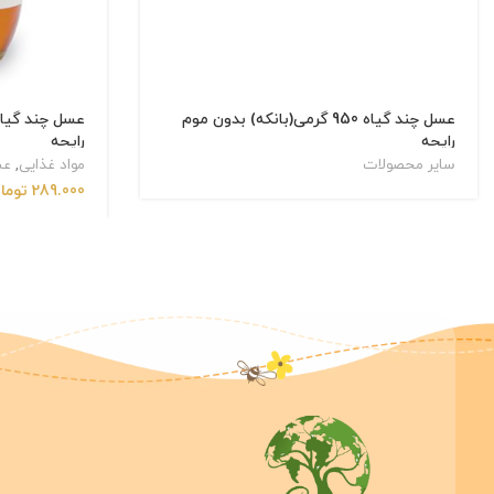
عسل چند گیاه 950 گرمی(بانکه) بدون موم
رایحه
رایحه
سایر محصولات
مواد غذایی
,
عس
289.000
توما