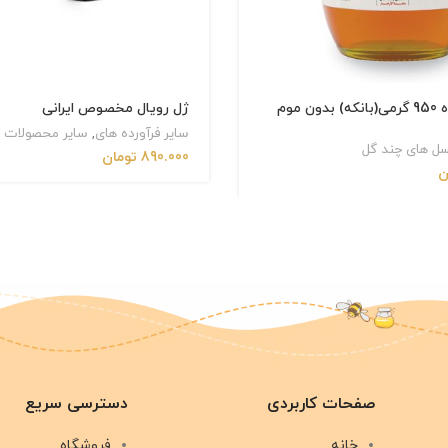
عسل چند گیاه 950 گرمی(بانکه) بدون موم
ژل رویال مخصوص ایرانی
سایر فرآورده های
,
سایر محصولات
ل های چند گل
890.000
تومان
ن
صفحات کاربردی
دسترسی سریع
خانه
فروشگاه