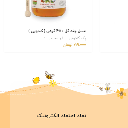
عسل چند گل 450 گرمی ( کادویی )
پک کادوئی
,
سایر محصولات
219.000
تومان
نماد اعتماد الکترونیک