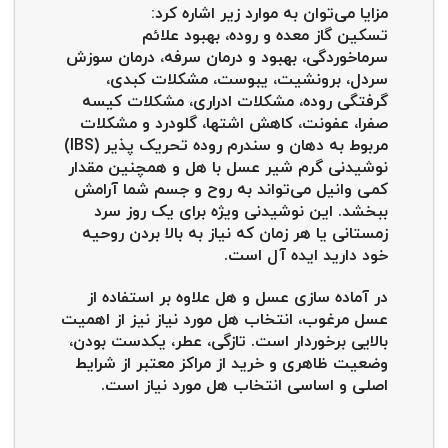
مزایا می‌توان به موارد زیر اشاره کرد:
تسکین گاز معده و روده، بهبود علائم
سرماخوردگی، بهبود و درمان سرفه، درمان سوزش
سردل، برونشیت، یبوست، مشکلات کبدی،
گرفتگی روده، مشکلات ادراری، مشکلات کیسه
صفرا، عفونت، کاهش اشتها، گلودرد و مشکلات
مربوط به دهان و سندرم روده تحریک پذیر (IBS)
نوشیدنی گرم شیر عسل با هل و همچنین مقدار
کمی وانیل می‌تواند به روح و جسم شما آرامش
ببخشد. این نوشیدنی ویژه برای یک روز سرد
زمستانی یا هر زمان که نیاز به بالا بردن روحیه
خود دارید ایده آل است.
در آماده سازی عسل و هل علاوه بر استفاده از
عسل مرغوب، انتخاب هل مورد نیاز نیز از اهمیت
بالایی برخوردار است. تازگی، عطر، یکدست بودن،
وضعیت ظاهری و خرید از مراکز معتبر از شرایط
اصلی و اساسی انتخاب هل مورد نیاز است.